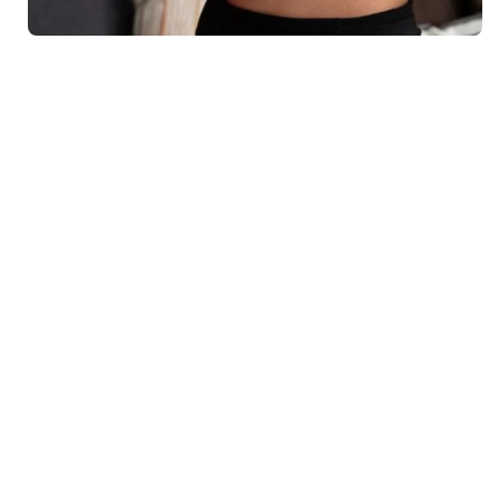
Yoga Clothing
S
M