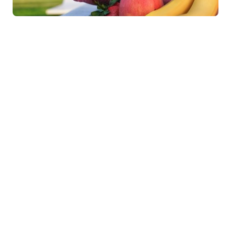
Yoga Clothing
XS
S
M